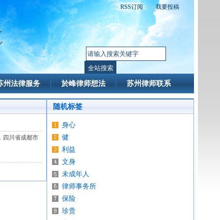
RSS订阅
|
我要投稿
苏州法律服务
於峰律师想法
苏州律师联系
随机标签
身心
健
，四川省成都市
利益
文身
未成年人
律师事务所
保险
珍贵