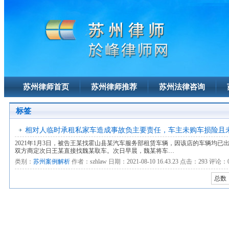
苏州律师首页
苏州律师推荐
苏州法律咨询
标签
相对人临时承租私家车造成事故负主要责任，车主未购车损险且
2021年1月3日，被告王某找霍山县某汽车服务部租赁车辆，因该店的车辆均
双方商定次日王某直接找魏某取车。次日早晨，魏某将车…
类别：
苏州案例解析
作者：
szhlaw
日期：
2021-08-10 16.43.23
点击：
293
评论：
总数