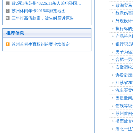
致2死1伤苏州48226;11杀人凶犯孙国…
致淘宝马
苏州休闲年卡2016年游览地图
故意伤害
三年打蠃借款案，被告叫屈诉原告
外观设计
执行标的
推荐信息
产品符合
银行职员
苏州首例生育权纠纷案尘埃落定
男子为运
合肥一男
安徽宿松
诉讼后擅
江苏省2
汽车买卖
因质量问
伤残等级
苏州首例
书面放弃
湖北一法