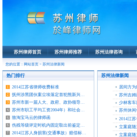
苏州律师首页
苏州律师推荐
苏州法律咨询
您的位置：
网站首页
>
苏州法律新闻
热门排行
苏州法律新闻
2014江苏省律师收费标准
居间方为
抚州涉黑团伙案尘埃落定首犯熊新兴…
苏州吉姆
苏州市新一届人大、政府、政协领导…
少林客车
苏州市职工平均工资2004年）和社会…
苏州休闲
致淘宝马云的律师函
2014
伤残等级评定时机内固定取出前鉴定…
立案庭随
2014江苏人身损害(交通事故）赔偿标…
立案庭随